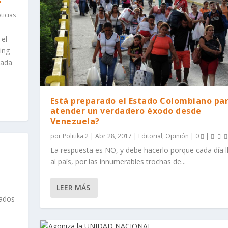
s
ticias
 el
ing
lada
Está preparado el Estado Colombiano pa
atender un verdadero éxodo desde
Venezuela?
por
Politika 2
|
Abr 28, 2017
|
Editorial
,
Opinión
|
0
|
La respuesta es NO, y debe hacerlo porque cada día l
al país, por las innumerables trochas de...
LEER MÁS
rados