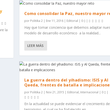
y
Como consolidar la Paz, nuestro mayor r
por
Politika 2
|
Ene 11, 2016
|
Editorial
|
0
|
Hay que tomar conciencia que debemos adaptar nues
re la
modelo de desarrollo económico a la realidad...
LEER MÁS
La guerra dentro del yihadismo: ISIS y Al
Qaeda, frentes de batalla e implicacione
por
Politika 2
|
Nov 21, 2015
|
Editorial
,
Internacional
|
0
|
En la actualidad se puede evidenciar el crecimiento de
terrorismo, el cual se ha fortalecido en...