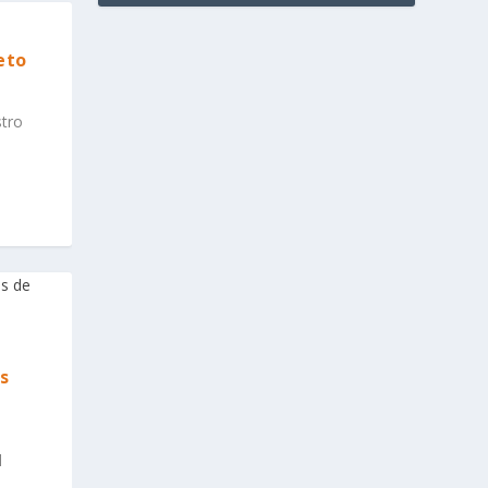
eto
tro
s
l