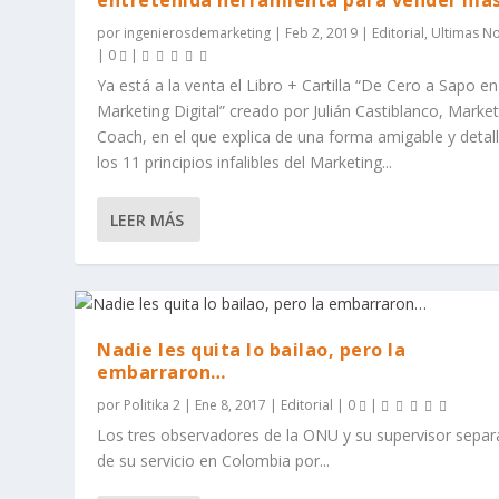
entretenida herramienta para vender má
por
ingenierosdemarketing
|
Feb 2, 2019
|
Editorial
,
Ultimas No
|
0
|
Ya está a la venta el Libro + Cartilla “De Cero a Sapo en
Marketing Digital” creado por Julián Castiblanco, Market
Coach, en el que explica de una forma amigable y detal
los 11 principios infalibles del Marketing...
LEER MÁS
Nadie les quita lo bailao, pero la
embarraron…
por
Politika 2
|
Ene 8, 2017
|
Editorial
|
0
|
Los tres observadores de la ONU y su supervisor sepa
de su servicio en Colombia por...