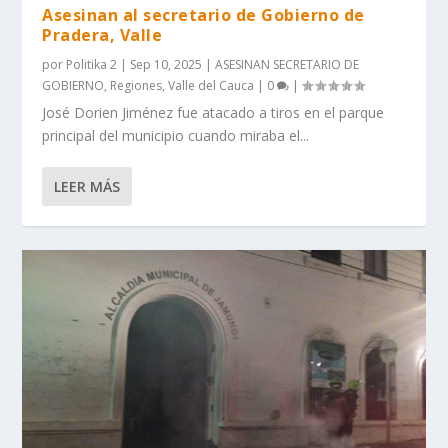
Asesinan al secretario de Gobierno de
Pradera, Valle
por
Politika 2
|
Sep 10, 2025
|
ASESINAN SECRETARIO DE
GOBIERNO
,
Regiones
,
Valle del Cauca
|
0
|
José Dorien Jiménez fue atacado a tiros en el parque
principal del municipio cuando miraba el...
LEER MÁS