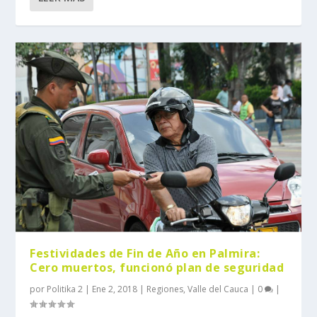
Festividades de Fin de Año en Palmira:
Cero muertos, funcionó plan de seguridad
por
Politika 2
|
Ene 2, 2018
|
Regiones
,
Valle del Cauca
|
0
|