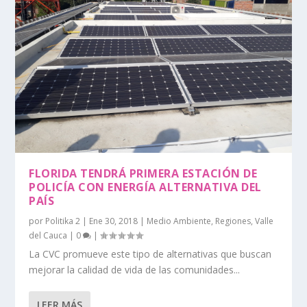
FLORIDA TENDRÁ PRIMERA ESTACIÓN DE
POLICÍA CON ENERGÍA ALTERNATIVA DEL
PAÍS
por
Politika 2
|
Ene 30, 2018
|
Medio Ambiente
,
Regiones
,
Valle
del Cauca
|
0
|
La CVC promueve este tipo de alternativas que buscan
mejorar la calidad de vida de las comunidades...
LEER MÁS