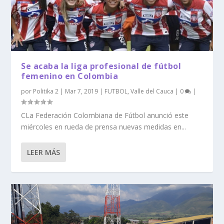
Se acaba la liga profesional de fútbol
femenino en Colombia
por
Politika 2
|
Mar 7, 2019
|
FUTBOL
,
Valle del Cauca
|
0
|
CLa Federación Colombiana de Fútbol anunció este
miércoles en rueda de prensa nuevas medidas en...
LEER MÁS