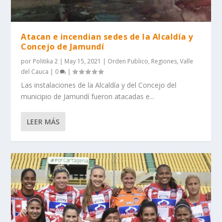
Atacan e incendian sedes de la Alcaldía y
Concejo de Jamundí
por
Politika 2
|
May 15, 2021
|
Orden Publico
,
Regiones
,
Valle
del Cauca
|
0
|
Las instalaciones de la Alcaldía y del Concejo del
municipio de Jamundí fueron atacadas e...
LEER MÁS