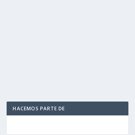
Mano dura contra la delincuencia: Jacobo
Quessep nuevo alcalde de Sincelejo
por
Politika 2
|
Ene 2, 2016
|
Sincelejo
|
0
|
El Mandatario, abogado de 36 años se posesionó en la
emblemática Plaza de Majagual, acompañado del...
LEER MÁS
HACEMOS PARTE DE