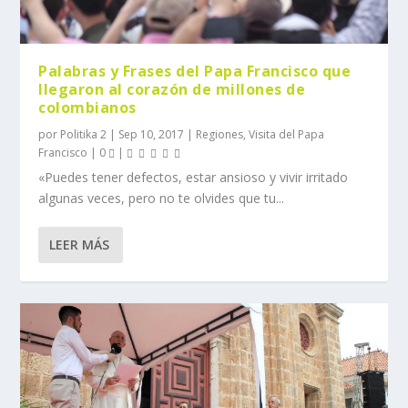
Palabras y Frases del Papa Francisco que
llegaron al corazón de millones de
colombianos
por
Politika 2
|
Sep 10, 2017
|
Regiones
,
Visita del Papa
Francisco
|
0
|
«Puedes tener defectos, estar ansioso y vivir irritado
algunas veces, pero no te olvides que tu...
LEER MÁS