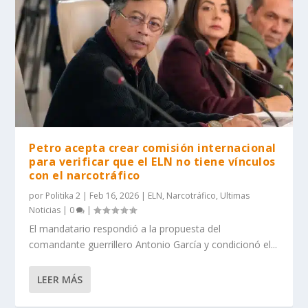
Petro acepta crear comisión internacional
para verificar que el ELN no tiene vínculos
con el narcotráfico
por
Politika 2
|
Feb 16, 2026
|
ELN
,
Narcotráfico
,
Ultimas
Noticias
|
0
|
El mandatario respondió a la propuesta del
comandante guerrillero Antonio García y condicionó el...
LEER MÁS