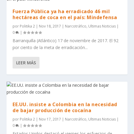
Fuerza Pública ya ha erradicado 46 mil
hectáreas de coca en el país: Mindefensa
por
Politika 2
|
Nov 18, 2017
|
Narcotráfico
,
Ultimas Noticias
|
0
|
Barranquilla (Atlántico) 17 de noviembre de 2017. El 92
por ciento de la meta de erradicación...
LEER MÁS
EE.UU. insiste a Colombia en la necesidad
de bajar producción de cocaína
por
Politika 2
|
Nov 17, 2017
|
Narcotráfico
,
Ultimas Noticias
|
0
|
Estados Unidos destacó el viernes los esfuerzos de