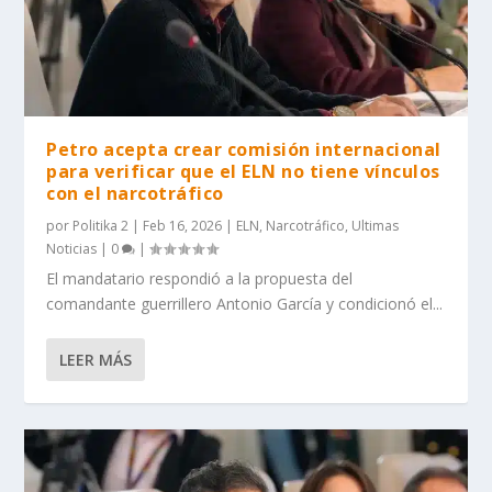
Petro acepta crear comisión internacional
para verificar que el ELN no tiene vínculos
con el narcotráfico
por
Politika 2
|
Feb 16, 2026
|
ELN
,
Narcotráfico
,
Ultimas
Noticias
|
0
|
El mandatario respondió a la propuesta del
comandante guerrillero Antonio García y condicionó el...
LEER MÁS