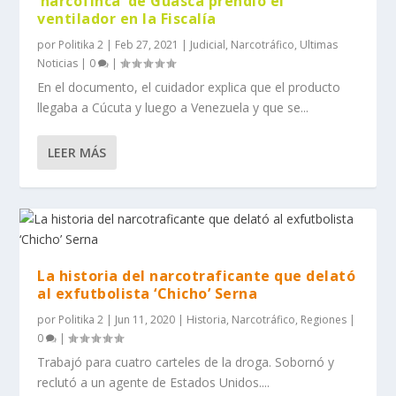
‘narcofinca’ de Guasca prendió el
ventilador en la Fiscalía
por
Politika 2
|
Feb 27, 2021
|
Judicial
,
Narcotráfico
,
Ultimas
Noticias
|
0
|
En el documento, el cuidador explica que el producto
llegaba a Cúcuta y luego a Venezuela y que se...
LEER MÁS
La historia del narcotraficante que delató
al exfutbolista ‘Chicho’ Serna
por
Politika 2
|
Jun 11, 2020
|
Historia
,
Narcotráfico
,
Regiones
|
0
|
Trabajó para cuatro carteles de la droga. Sobornó y
reclutó a un agente de Estados Unidos....