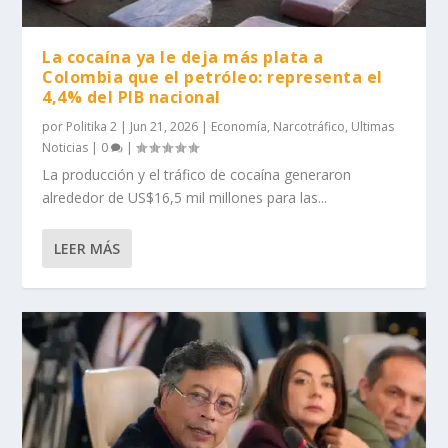
La cocaína ya le deja más plata a
Colombia que el petróleo: representa el
4,4% del PIB nacional
por
Politika 2
|
Jun 21, 2026
|
Economía
,
Narcotráfico
,
Ultimas
Noticias
|
0
|
La producción y el tráfico de cocaína generaron
alrededor de US$16,5 mil millones para las...
LEER MÁS