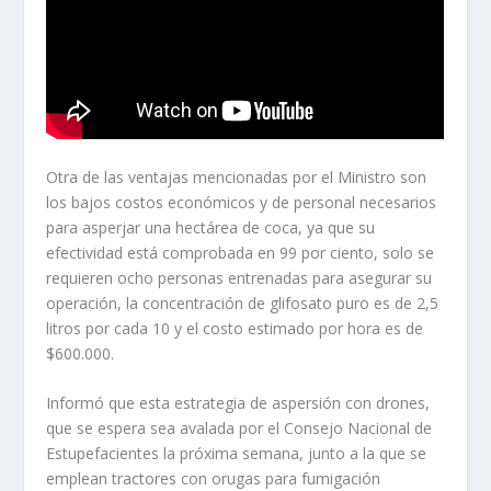
Otra de las ventajas mencionadas por el Ministro son
los bajos costos económicos y de personal necesarios
para asperjar una hectárea de coca, ya que su
efectividad está comprobada en 99 por ciento, solo se
requieren ocho personas entrenadas para asegurar su
operación, la concentración de glifosato puro es de 2,5
litros por cada 10 y el costo estimado por hora es de
$600.000.
Informó que esta estrategia de aspersión con drones,
que se espera sea avalada por el Consejo Nacional de
Estupefacientes la próxima semana, junto a la que se
emplean tractores con orugas para fumigación