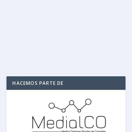
Cocaína de Colombia sigue siendo una
amenaza para Estados Unidos dice la DEA
por
Politika 2
|
Oct 24, 2017
|
DEA
,
Narcotráfico
,
Ultimas
Noticias
|
0
|
En 2016 en Estados Unidos, la disponibilidad y el
consumo de cocaína han aumentado de manera...
LEER MÁS
HACEMOS PARTE DE