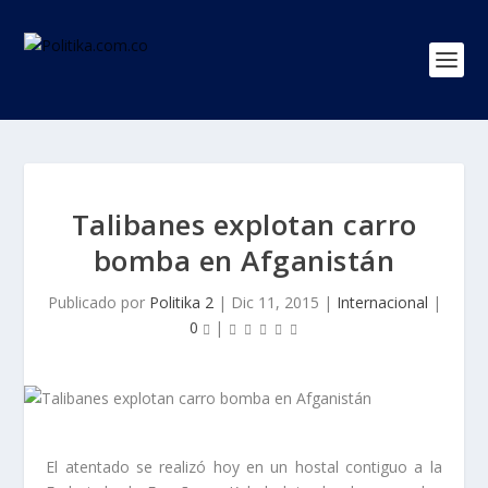
Talibanes explotan carro
bomba en Afganistán
Publicado por
Politika 2
|
Dic 11, 2015
|
Internacional
|
0
|
El atentado se realizó hoy en un hostal contiguo a la