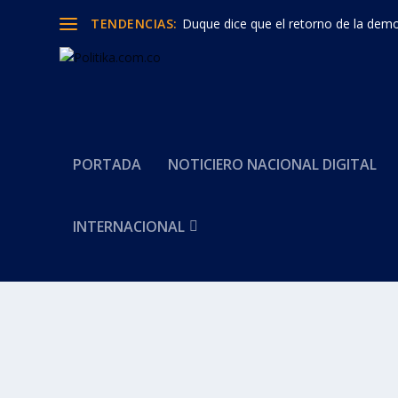
TENDENCIAS:
Duque dice que el retorno de la democ
PORTADA
NOTICIERO NACIONAL DIGITAL
INTERNACIONAL
Categoría:
Norte de Santan
Ejército no tenía tropas en la vía para g
en su contra
por
Politika 2
|
Feb 25, 2017
|
Norte de Santander
,
Ultimas Noti
William Villamizar gobernador se Norte de Santander tuv