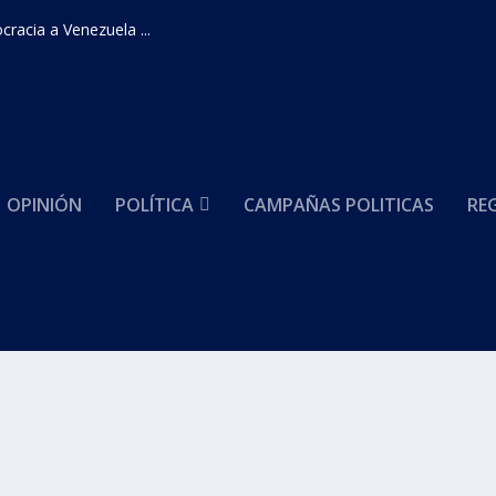
racia a Venezuela ...
OPINIÓN
POLÍTICA
CAMPAÑAS POLITICAS
RE
der
arantizar seguridad dice Gobernador después del aten
cias
|
0
|
o que cancelar su agenda por los...