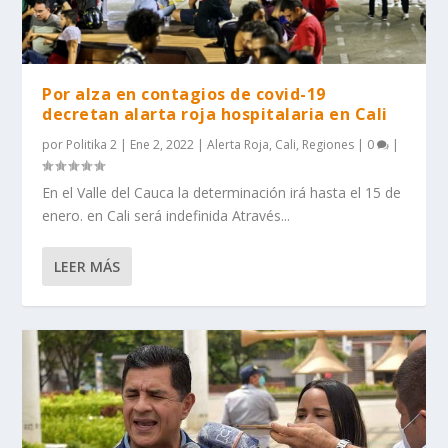
Por alza en contagios de covid-19
decretan alarta roja hospitalaria en Cali
por
Politika 2
|
Ene 2, 2022
|
Alerta Roja
,
Cali
,
Regiones
|
0
|
En el Valle del Cauca la determinación irá hasta el 15 de
enero. en Cali será indefinida Através...
LEER MÁS