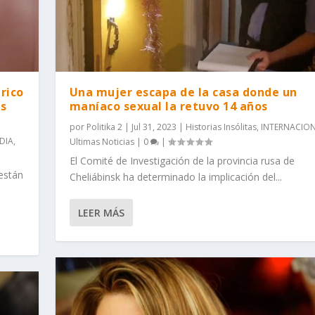
rico
Una mujer escapa de la casa donde un
as
maníaco sexual la retuvo 14 años
por
Politika 2
|
Jul 31, 2023
|
Historias Insólitas
,
INTERNACIO
NDIA
,
Ultimas Noticias
|
0
|
El Comité de Investigación de la provincia rusa de
están
Cheliábinsk ha determinado la implicación del...
LEER MÁS