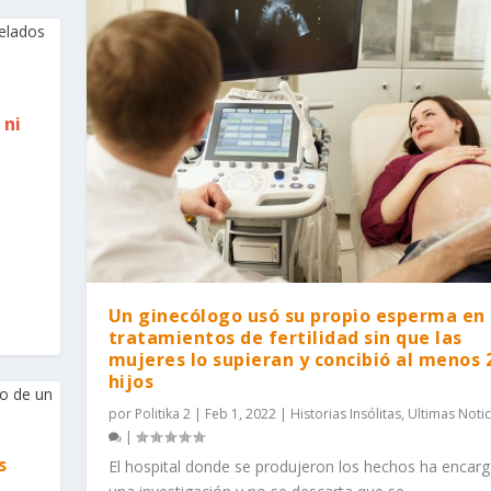
 ni
Un ginecólogo usó su propio esperma en
tratamientos de fertilidad sin que las
mujeres lo supieran y concibió al menos 
hijos
por
Politika 2
|
Feb 1, 2022
|
Historias Insólitas
,
Ultimas Notic
|
s
El hospital donde se produjeron los hechos ha encar