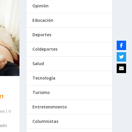
Opinión
Educación
Deportes
Coldeportes
Salud
Tecnología
Turismo
21
Entretenimiento
ias
|
0
Columnistas
gado