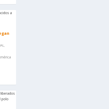
legan
NAL
,
América