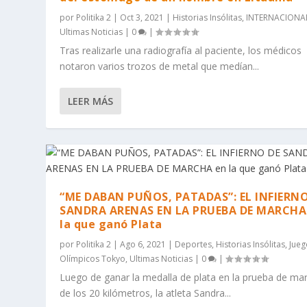
por
Politika 2
|
Oct 3, 2021
|
Historias Insólitas
,
INTERNACIONA
Ultimas Noticias
|
0
|
Tras realizarle una radiografía al paciente, los médicos
notaron varios trozos de metal que medían...
LEER MÁS
“ME DABAN PUÑOS, PATADAS”: EL INFIERNO
SANDRA ARENAS EN LA PRUEBA DE MARCHA
la que ganó Plata
por
Politika 2
|
Ago 6, 2021
|
Deportes
,
Historias Insólitas
,
Jueg
Olímpicos Tokyo
,
Ultimas Noticias
|
0
|
Luego de ganar la medalla de plata en la prueba de ma
de los 20 kilómetros, la atleta Sandra...