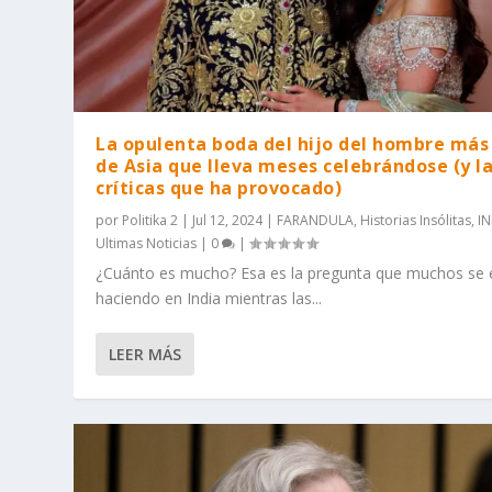
La opulenta boda del hijo del hombre más 
de Asia que lleva meses celebrándose (y l
críticas que ha provocado)
por
Politika 2
|
Jul 12, 2024
|
FARANDULA
,
Historias Insólitas
,
I
Ultimas Noticias
|
0
|
¿Cuánto es mucho? Esa es la pregunta que muchos se 
haciendo en India mientras las...
LEER MÁS