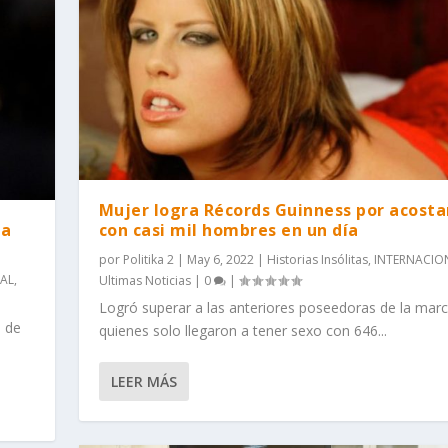
Mujer logra Récords Guinness por acosta
la
con casi mil hombres en un día
por
Politika 2
|
May 6, 2022
|
Historias Insólitas
,
INTERNACIO
AL
,
Ultimas Noticias
|
0
|
Logró superar a las anteriores poseedoras de la marc
, de
quienes solo llegaron a tener sexo con 646...
LEER MÁS