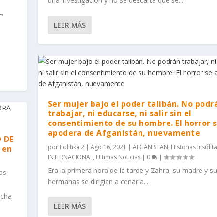
una investigación y no se descarta que se...
L
,
LEER MÁS
Ser mujer bajo el poder talibán. No podr
trabajar, ni educarse, ni salir sin el
consentimiento de su hombre. El horror 
apodera de Afganistán, nuevamente
 DE
por
Politika 2
|
Ago 16, 2021
|
AFGANISTAN
,
Historias Insólit
 en
INTERNACIONAL
,
Ultimas Noticias
|
0
|
Era la primera hora de la tarde y Zahra, su madre y su
os
hermanas se dirigían a cenar a...
rcha
LEER MÁS