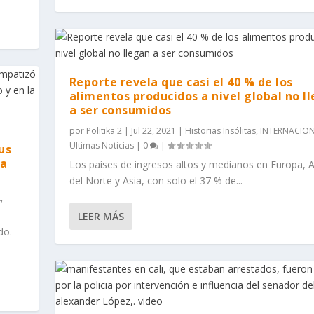
Reporte revela que casi el 40 % de los
alimentos producidos a nivel global no l
a ser consumidos
por
Politika 2
|
Jul 22, 2021
|
Historias Insólitas
,
INTERNACIO
Ultimas Noticias
|
0
|
us
la
Los países de ingresos altos y medianos en Europa, 
del Norte y Asia, con solo el 37 % de...
L
,
LEER MÁS
do.