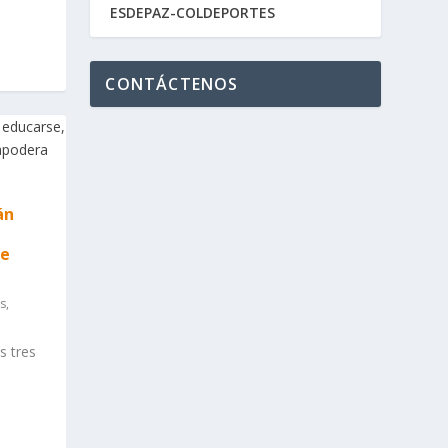
ESDEPAZ-COLDEPORTES
CONTÁCTENOS
án
se
as
,
s tres