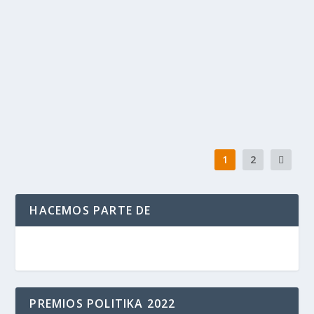
por
Politika 2
|
Oct 1, 2020
|
DOMICILIARIOS
,
Protestas
,
Ultimas
Noticias
|
0
|
Hace algunos días se conoció que los domiciliarios por
aplicación de varios países llevarán a cabo...
LEER MÁS
1
2
HACEMOS PARTE DE
PREMIOS POLITIKA 2022