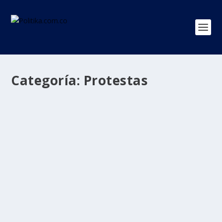
Categoría:
Protestas
Protestas en Israel: el país se divide entre
apoyar o destituir a Netanyahu
por
Politika 2
|
Abr 1, 2024
|
ISRAEL
,
Protestas
,
Ultimas Noticias
|
0
|
Las profundas divisiones en Israel salen de nuevo
públicamente a la superficie. Fueron abandonadas...
LEER MÁS