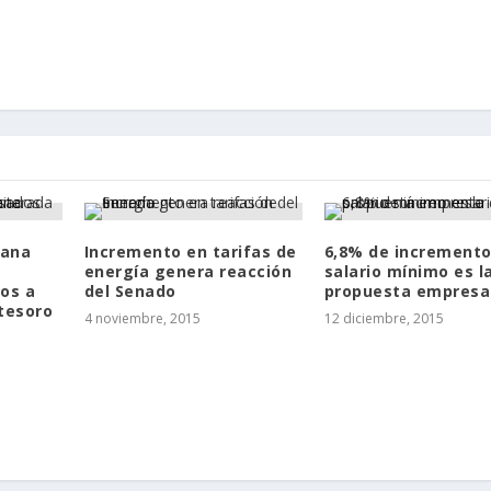
iana
Incremento en tarifas de
6,8% de incremento
energía genera reacción
salario mínimo es l
tos a
del Senado
propuesta empresar
 tesoro
4 noviembre, 2015
12 diciembre, 2015