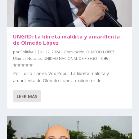
UNGRD: La libreta maldita y amarillenta
de Olmedo López
por
Politika 2
|
Jul 22, 2024
|
Corrupción
,
OLMEDO LOPEZ
,
Ultimas Noticias
,
UNIDAD NACIONAL DE RIESGO
|
0
|
Por Lucio Torres-Vox Populi La libreta maldita y
amarillenta de Olmedo López, exdirector de...
LEER MÁS