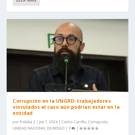
Corrupción en la UNGRD: trabajadores
vinculados al caso aún podrían estar en la
entidad
por
Politika 2
|
Jun 7, 2024
|
Carlos Carrillo
,
Corrupción
,
UNIDAD NACIONAL DE RIESGO
|
0
|