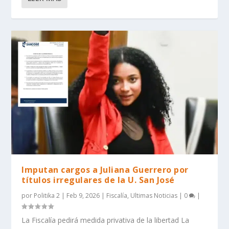
Imputan cargos a Juliana Guerrero por
títulos irregulares de la U. San José
por
Politika 2
|
Feb 9, 2026
|
Fiscalía
,
Ultimas Noticias
|
0
|
La Fiscalía pedirá medida privativa de la libertad La