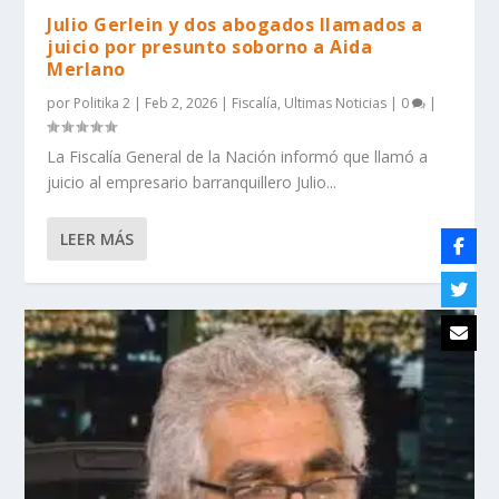
Julio Gerlein y dos abogados llamados a
juicio por presunto soborno a Aida
Merlano
por
Politika 2
|
Feb 2, 2026
|
Fiscalía
,
Ultimas Noticias
|
0
|
La Fiscalía General de la Nación informó que llamó a
juicio al empresario barranquillero Julio...
LEER MÁS