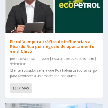
Fiscalía imputa tráfico de influencias a
Ricardo Roa por negocio de apartamento
en El Chicó
por
Politika 2
|
Mar 11, 2026
|
Fiscalía
,
Ultimas Noticias
|
0
|
El ente acusador señala que Roa habría usado su cargo
para favorecer a un empresario con quien...
LEER MÁS