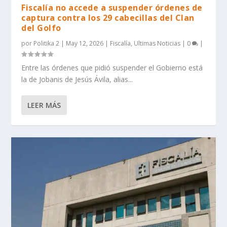
Fiscalía no accede a suspender órdenes de
captura contra los 29 cabecillas del Clan
del Golfo
por
Politika 2
|
May 12, 2026
|
Fiscalía
,
Ultimas Noticias
|
0
|
Entre las órdenes que pidió suspender el Gobierno está
la de Jobanis de Jesús Ávila, alias...
LEER MÁS