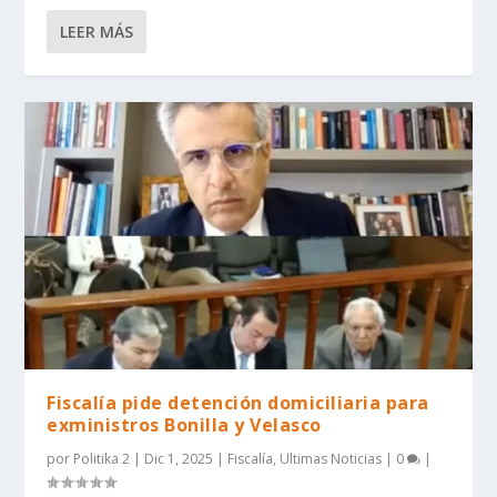
LEER MÁS
Fiscalía pide detención domiciliaria para
exministros Bonilla y Velasco
por
Politika 2
|
Dic 1, 2025
|
Fiscalía
,
Ultimas Noticias
|
0
|