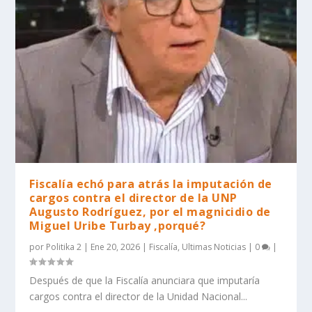
Fiscalía echó para atrás la imputación de
cargos contra el director de la UNP
Augusto Rodríguez, por el magnicidio de
Miguel Uribe Turbay ,porqué?
por
Politika 2
|
Ene 20, 2026
|
Fiscalía
,
Ultimas Noticias
|
0
|
Después de que la Fiscalía anunciara que imputaría
cargos contra el director de la Unidad Nacional...