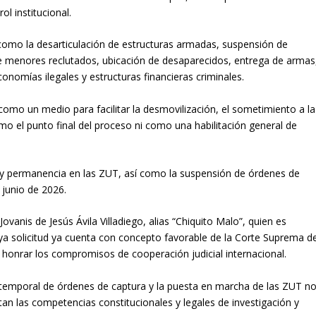
ol institucional.
s como la desarticulación de estructuras armadas, suspensión de
de menores reclutados, ubicación de desaparecidos, entrega de armas
nomías ilegales y estructuras financieras criminales.
como un medio para facilitar la desmovilización, el sometimiento a la
mo el punto final del proceso ni como una habilitación general de
o y permanencia en las ZUT, así como la suspensión de órdenes de
 junio de 2026.
Jovanis de Jesús Ávila Villadiego, alias “Chiquito Malo”, quien es
ya solicitud ya cuenta con concepto favorable de la Corte Suprema d
ió honrar los compromisos de cooperación judicial internacional.
n temporal de órdenes de captura y la puesta en marcha de las ZUT n
ctan las competencias constitucionales y legales de investigación y