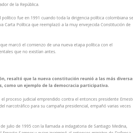
dor de la República.
político fue en 1991 cuando toda la dirigencia política colombiana s
va Carta Política que reemplazó a la muy envejecida Constitución de
l que marcó el comienzo de una nueva etapa política con el
ntales que no existían antes.
ón, resaltó que la nueva constitución reunió a las más diversa
es, como un ejemplo de la democracia participativa.
 el proceso judicial emprendido contra el entonces presidente Ernest
n del narcotráfico para su campaña presidencial, empañó varias veces
de julio de 1995 con la llamada a indagatoria de Santiago Medina,
el Ernesto Samper y quien incriminó al entonces ministro de Defensa