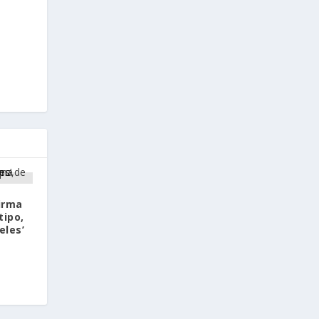
irma
tipo,
eles’