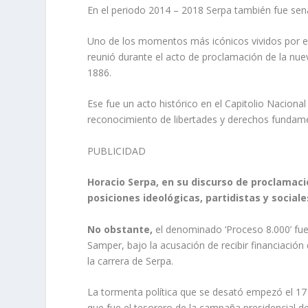
En el periodo 2014 – 2018 Serpa también fue sena
Uno de los momentos más icónicos vividos por el 
reunió durante el acto de proclamación de la nue
1886.
Ese fue un acto histórico en el Capitolio Naciona
reconocimiento de libertades y derechos fundame
PUBLICIDAD
Horacio Serpa, en su discurso de proclamaci
posiciones ideológicas, partidistas y social
No obstante,
el denominado ‘Proceso 8.000’ fue
Samper, bajo la acusación de recibir financiació
la carrera de Serpa.
La tormenta política que se desató empezó el 17 
que fue el tesorero de la campaña presidencial d