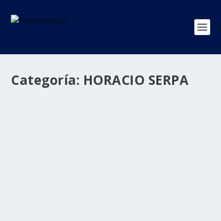
Categoría:
HORACIO SERPA
A los 77 años de edad Falleció Horacio
Serpa
por
Politika 2
|
Oct 31, 2020
|
HORACIO SERPA
,
Ultimas Noticias
|
0
|
El líder político colombiano es recordado por ser parte
de la constituyente de 1991 y varias veces...
LEER MÁS