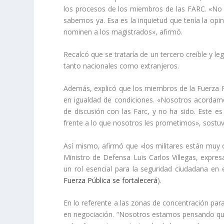
los procesos de los miembros de las FARC. «No v
sabemos ya. Esa es la inquietud que tenía la opin
nominen a los magistrados», afirmó.
Recalcó que se trataría de un tercero creíble y l
tanto nacionales como extranjeros.
Además, explicó que los miembros de la Fuerza Pú
en igualdad de condiciones. «Nosotros acordamos 
de discusión con las Farc, y no ha sido. Este e
frente a lo que nosotros les prometimos», sostu
Así mismo, afirmó que «los militares están muy c
Ministro de Defensa Luis Carlos Villegas, expres
un rol esencial para la seguridad ciudadana en 
Fuerza Pública se fortalecerá
).
En lo referente a las zonas de concentración par
en negociación. “Nosotros estamos pensando que 