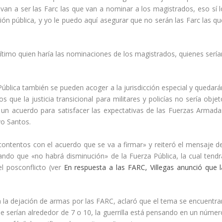
an a ser las Farc las que van a nominar a los magistrados, eso sí l
ión pública, y yo le puedo aquí asegurar que no serán las Farc las qu
egítimo quien haría las nominaciones de los magistrados, quienes sería
blica también se pueden acoger a la jurisdicción especial y quedará
que la justicia transicional para militares y policías no sería objet
s un acuerdo para satisfacer las expectativas de las Fuerzas Armada
vo Santos.
ontentos con el acuerdo que se va a firmar» y reiteró el mensaje de
ando que «no habrá disminución» de la Fuerza Pública, la cual tendr
el posconflicto (ver
En respuesta a las FARC, Villegas anunció que l
a la dejación de armas por las FARC, aclaró que el tema se encuentra
serían alrededor de 7 o 10, la guerrilla está pensando en un númer