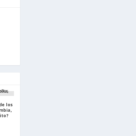
de los
mbia,
ito?