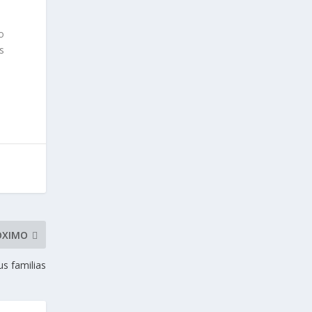
o
s
ÓXIMO
us familias