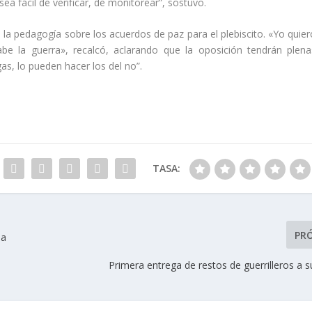
a fácil de verificar, de monitorear”, sostuvo.
 la pedagogía sobre los acuerdos de paz para el plebiscito. «Yo quier
be la guerra», recalcó, aclarando que la oposición tendrán plena
gas, lo pueden hacer los del no”.
TASA:
PR
la
Primera entrega de restos de guerrilleros a s