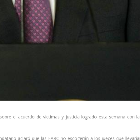
sobre el acuerdo de víctimas y justicia logrado esta semana con la
ndatario aclaró que las FARC no escogerán a los jueces que llevaría