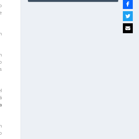
o
e
n
n
o
s
l
á
a
n
o