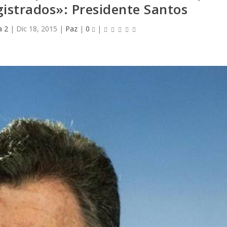
istrados»: Presidente Santos
a 2
|
Dic 18, 2015
|
Paz
|
0
|