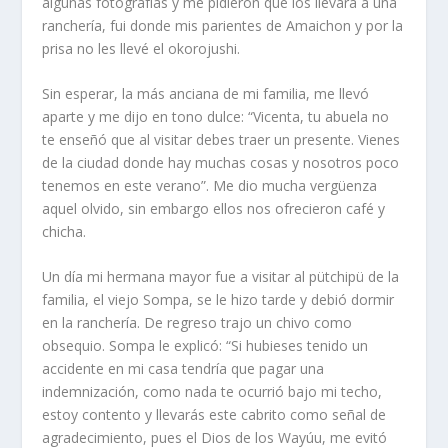
algunas fotografías y me pidieron que los llevara a una
ranchería, fui donde mis parientes de Amaichon y por la
prisa no les llevé el okorojushi.
Sin esperar, la más anciana de mi familia, me llevó
aparte y me dijo en tono dulce: “Vicenta, tu abuela no
te enseñó que al visitar debes traer un presente. Vienes
de la ciudad donde hay muchas cosas y nosotros poco
tenemos en este verano”. Me dio mucha vergüenza
aquel olvido, sin embargo ellos nos ofrecieron café y
chicha.
Un día mi hermana mayor fue a visitar al pütchipü de la
familia, el viejo Sompa, se le hizo tarde y debió dormir
en la ranchería. De regreso trajo un chivo como
obsequio. Sompa le explicó: “Si hubieses tenido un
accidente en mi casa tendría que pagar una
indemnización, como nada te ocurrió bajo mi techo,
estoy contento y llevarás este cabrito como señal de
agradecimiento, pues el Dios de los Wayúu, me evitó