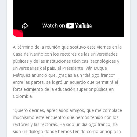
Al término de la reunión que sostuvo este viernes en la
Casa de Nariño con los rectores de las universidades
públicas y de las instituciones técnicas, tecnológicas y
universitarias del país, el Presidente Iván Duque
Márquez anunció que, gracias a un “diálogo franco”
entre las partes, se logró un acuerdo que permitirá el
fortalecimiento de la educación superior pública en
Colombia.
“Quiero decirles, apreciados amigos, que me complace
muchísimo este encuentro que hemos tenido con los
rectores y las rectoras. Ha sido un diálogo franco, ha
sido un diálogo donde hemos tenido como principio lo