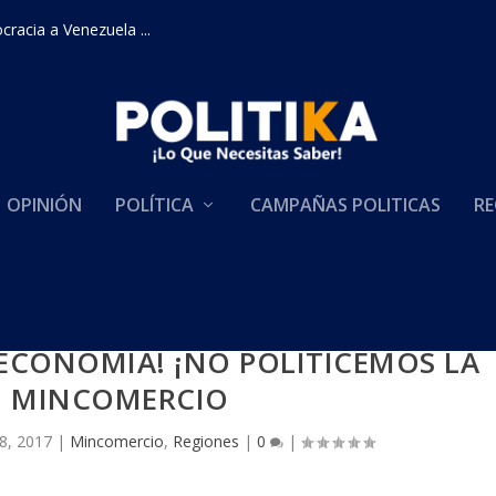
racia a Venezuela ...
OPINIÓN
POLÍTICA
CAMPAÑAS POLITICAS
RE
 ECONOMÍA! ¡NO POLITICEMOS LA
”: MINCOMERCIO
8, 2017
|
Mincomercio
,
Regiones
|
0
|