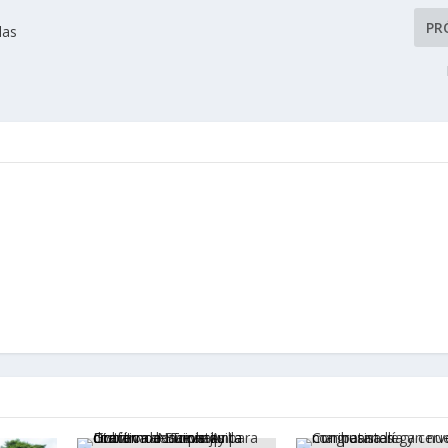
PR
las