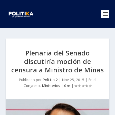
Plenaria del Senado
discutiría moción de
censura a Ministro de Minas
Publicado por
Politika 2
|
Nov 25, 2015
|
En el
Congreso
,
Ministerios
|
0
|