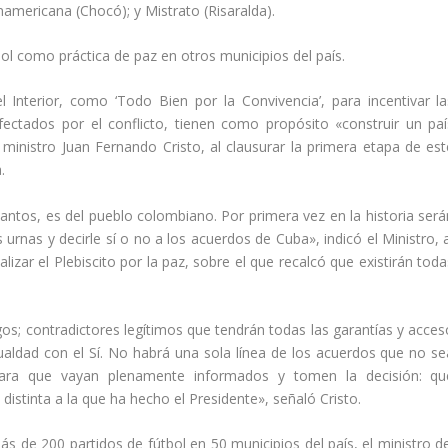
namericana (Chocó); y Mistrato (Risaralda).
ol como práctica de paz en otros municipios del país.
 Interior, como ‘Todo Bien por la Convivencia’, para incentivar la
fectados por el conflicto, tienen como propósito «construir un paí
l ministro Juan Fernando Cristo, al clausurar la primera etapa de est
.
ntos, es del pueblo colombiano. Por primera vez en la historia será
 urnas y decirle sí o no a los acuerdos de Cuba», indicó el Ministro, 
izar el Plebiscito por la paz, sobre el que recalcó que existirán toda
s; contradictores legítimos que tendrán todas las garantías y acces
aldad con el Sí. No habrá una sola línea de los acuerdos que no se
ara que vayan plenamente informados y tomen la decisión: qu
distinta a la que ha hecho el Presidente», señaló Cristo.
más de 200 partidos de fútbol en 50 municipios del país, el ministro d