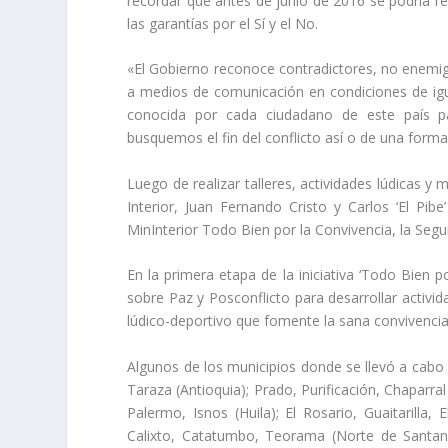
recordar que antes de junio de 2016 se podría real
las garantías por el Sí y el No.
«El Gobierno reconoce contradictores, no enemigo
a medios de comunicación en condiciones de igu
conocida por cada ciudadano de este país p
busquemos el fin del conflicto así o de una forma 
Luego de realizar talleres, actividades lúdicas y 
Interior, Juan Fernando Cristo y Carlos ‘El Pib
MinInterior Todo Bien por la Convivencia, la Segur
En la primera etapa de la iniciativa ‘Todo Bien p
sobre Paz y Posconflicto para desarrollar activi
lúdico-deportivo que fomente la sana convivencia, 
Algunos de los municipios donde se llevó a cabo 
Taraza (Antioquia); Prado, Purificación, Chaparral
Palermo, Isnos (Huila); El Rosario, Guaitarilla,
Calixto, Catatumbo, Teorama (Norte de Santand