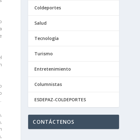
s
Coldeportes
o
Salud
a
e
Tecnología
Turismo
el
n
Entretenimiento
Columnistas
o
o
ESDEPAZ-COLDEPORTES
.
,
CONTÁCTENOS
n,
n
,