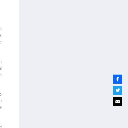
s
s
e
n
al
s
o
a
e
el