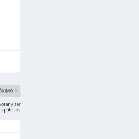
ÓXIMO
votar y ser
os públicos