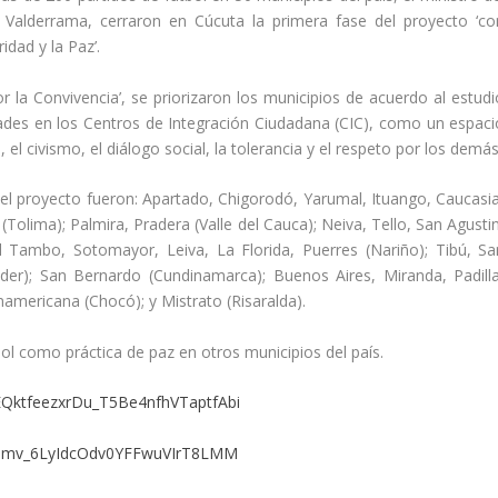
e’ Valderrama, cerraron en Cúcuta la primera fase del proyecto ‘co
idad y la Paz’.
or la Convivencia’, se priorizaron los municipios de acuerdo al estudi
dades en los Centros de Integración Ciudadana (CIC), como un espaci
el civismo, el diálogo social, la tolerancia y el respeto por los demás
el proyecto fueron: Apartado, Chigorodó, Yarumal, Ituango, Caucasia
 (Tolima); Palmira, Pradera (Valle del Cauca); Neiva, Tello, San Agusti
 El Tambo, Sotomayor, Leiva, La Florida, Puerres (Nariño); Tibú, Sa
er); San Bernardo (Cundinamarca); Buenos Aires, Miranda, Padilla
namericana (Chocó); y Mistrato (Risaralda).
ol como práctica de paz en otros municipios del país.