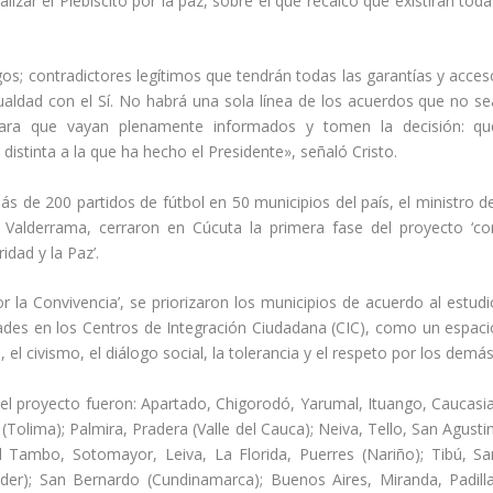
izar el Plebiscito por la paz, sobre el que recalcó que existirán toda
s; contradictores legítimos que tendrán todas las garantías y acces
aldad con el Sí. No habrá una sola línea de los acuerdos que no se
ara que vayan plenamente informados y tomen la decisión: qu
distinta a la que ha hecho el Presidente», señaló Cristo.
más de 200 partidos de fútbol en 50 municipios del país, el ministro d
e’ Valderrama, cerraron en Cúcuta la primera fase del proyecto ‘co
idad y la Paz’.
or la Convivencia’, se priorizaron los municipios de acuerdo al estudi
dades en los Centros de Integración Ciudadana (CIC), como un espaci
el civismo, el diálogo social, la tolerancia y el respeto por los demás
el proyecto fueron: Apartado, Chigorodó, Yarumal, Ituango, Caucasia
 (Tolima); Palmira, Pradera (Valle del Cauca); Neiva, Tello, San Agusti
 El Tambo, Sotomayor, Leiva, La Florida, Puerres (Nariño); Tibú, Sa
er); San Bernardo (Cundinamarca); Buenos Aires, Miranda, Padilla