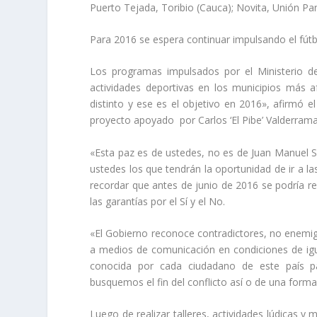
Puerto Tejada, Toribio (Cauca); Novita, Unión Pa
Para 2016 se espera continuar impulsando el fútb
Los programas impulsados por el Ministerio del
actividades deportivas en los municipios más a
distinto y ese es el objetivo en 2016», afirmó e
proyecto apoyado por Carlos ‘El Pibe’ Valderrama
«Esta paz es de ustedes, no es de Juan Manuel Sa
ustedes los que tendrán la oportunidad de ir a las
recordar que antes de junio de 2016 se podría real
las garantías por el Sí y el No.
«El Gobierno reconoce contradictores, no enemigo
a medios de comunicación en condiciones de igu
conocida por cada ciudadano de este país p
busquemos el fin del conflicto así o de una forma 
Luego de realizar talleres, actividades lúdicas y 