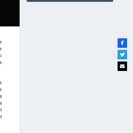
e
e
o
s
s
s
a
a
l
l