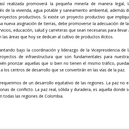
 así realizada promoverá la pequeña minería de manera legal, l
través de la vivienda, agua potable y saneamiento ambiental, además d
royectos productivos. Si existe un proyecto productivo que impliqu
na nueva asignación de tierras, debe promoverse la adecuación de la
vicios, educación, salud y carreteras que sean necesarias para llevar 
 las áreas que hoy se dedican al cultivo de productos ilícitos.
ntando bajo la coordinación y liderazgo de la Vicepresidencia de l
royectos de infraestructura que son fundamentales para nuestra
én priorizar aquellas que si bien no tienen el mismo tráfico, pueda
a los centros de desarrollo que se convertirán en las vías de la paz.
equerimos de un desarrollo equitativo de las regiones. La paz no e
 zonas de conflicto. La paz real, sólida y duradera, es aquella donde 
 en todas las regiones de Colombia.