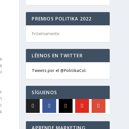
PREMIOS POLITIKA 2022
Próximamente
LÉENOS EN TWITTER
a
a
Tweets por el @PolitikaCol.
l
e
SÍGUENOS
n
o
a
APRENDE MARKETING