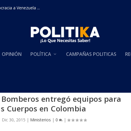
racia a Venezuela ...
OPINIÓN
POLÍTICA
CAMPAÑAS POLITICAS
RE
e Bomberos entregó equipos para
us Cuerpos en Colombia
|
Dic 30, 2015
|
Ministerios
|
0
|