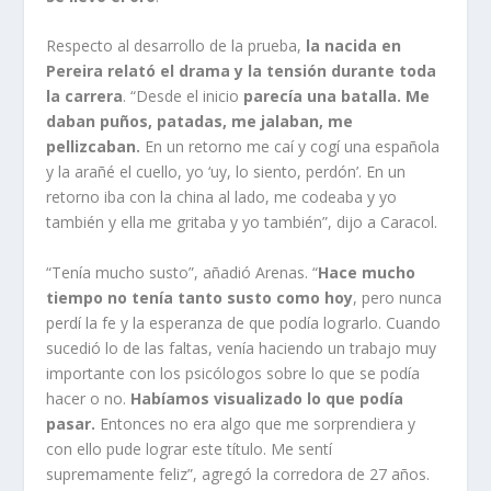
Respecto al desarrollo de la prueba,
la nacida en
Pereira relató el drama y la tensión durante toda
la carrera
. “Desde el inicio
parecía una batalla. Me
daban puños, patadas, me jalaban, me
pellizcaban.
En un retorno me caí y cogí una española
y la arañé el cuello, yo ‘uy, lo siento, perdón’. En un
retorno iba con la china al lado, me codeaba y yo
también y ella me gritaba y yo también”, dijo a Caracol.
“Tenía mucho susto”, añadió Arenas. “
Hace mucho
tiempo no tenía tanto susto como hoy
, pero nunca
perdí la fe y la esperanza de que podía lograrlo. Cuando
sucedió lo de las faltas, venía haciendo un trabajo muy
importante con los psicólogos sobre lo que se podía
hacer o no.
Habíamos visualizado lo que podía
pasar.
Entonces no era algo que me sorprendiera y
con ello pude lograr este título. Me sentí
supremamente feliz”, agregó la corredora de 27 años.