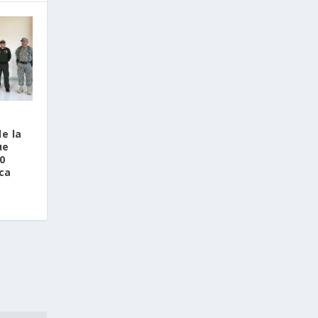
de la
ue
0
ca