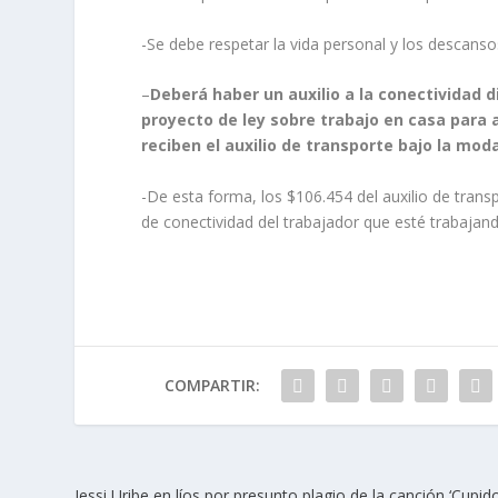
-Se debe respetar la vida personal y los descanso
–
Deberá haber un auxilio a la conectividad d
proyecto de ley sobre trabajo en casa para
reciben el auxilio de transporte bajo la mod
-De esta forma, los $106.454 del auxilio de tran
de conectividad del trabajador que esté trabajan
COMPARTIR:
Jessi Uribe en líos por presunto plagio de la canción ‘Cupid