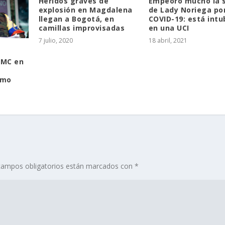
Heridos graves de
Empeoró mucho la 
explosión en Magdalena
de Lady Noriega por
llegan a Bogotá, en
COVID-19: está int
camillas improvisadas
en una UCI
7 julio, 2020
18 abril, 2021
EMC en
imo
campos obligatorios están marcados con
*