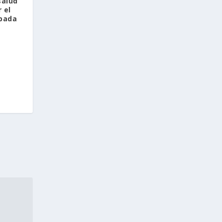
salud
 el
ubada