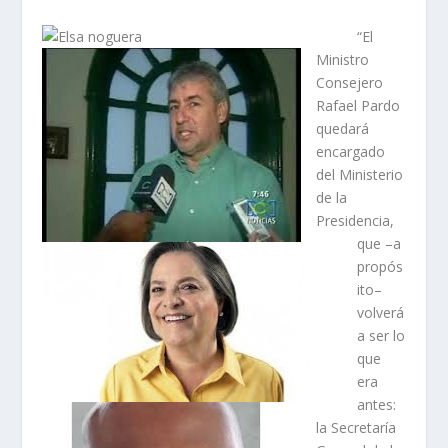
“El
Ministro
Consejero
Rafael Pardo
quedará
encargado
del Ministerio
de la
Presidencia,
que –a
propós
ito–
volverá
a ser lo
que
era
antes:
la Secretaría