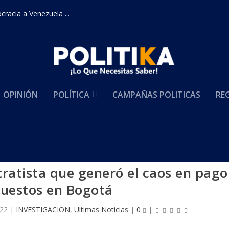
racia a Venezuela ...
OPINIÓN
POLÍTICA
CAMPAÑAS POLITICAS
RE
tratista que generó el caos en pago
uestos en Bogotá
022
|
INVESTIGACIÖN
,
Ultimas Noticias
|
0
|