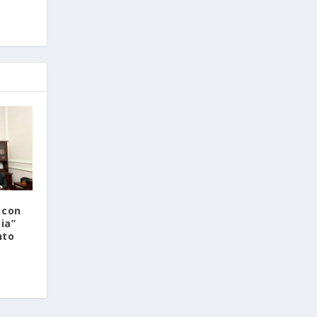
 con
ia”
nto