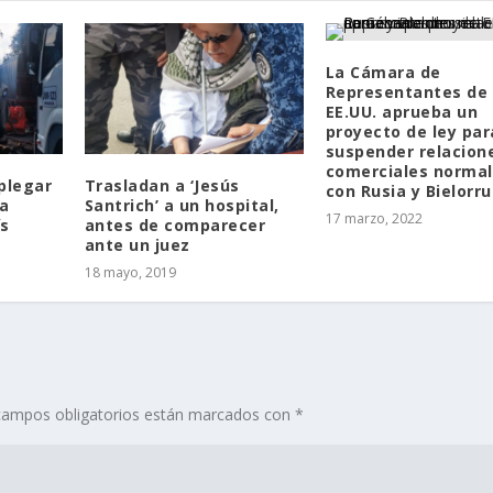
La Cámara de
Representantes de
EE.UU. aprueba un
proyecto de ley par
suspender relacion
comerciales norma
plegar
Trasladan a ‘Jesús
con Rusia y Bielorru
ra
Santrich’ a un hospital,
17 marzo, 2022
ís
antes de comparecer
ante un juez
18 mayo, 2019
campos obligatorios están marcados con
*