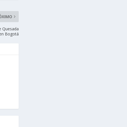
ÓXIMO
de Quesada
en Bogotá