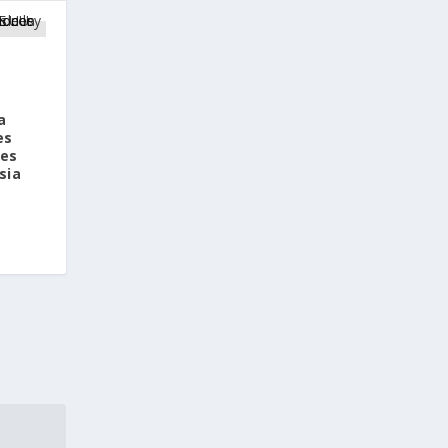
a
es
les
sia