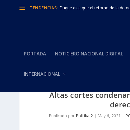
TENDENCIAS:
Duque dice que el retorno de la democ
PORTADA
NOTICIERO NACIONAL DIGITAL
INTERNACIONAL
Altas cortes condenan
derec
Publicado por
Politika 2
|
May 6, 2021
|
P