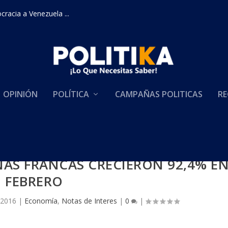
racia a Venezuela ...
OPINIÓN
POLÍTICA
CAMPAÑAS POLITICAS
RE
AS FRANCAS CRECIERON 92,4% E
FEBRERO
 2016
|
Economía
,
Notas de Interes
|
0
|