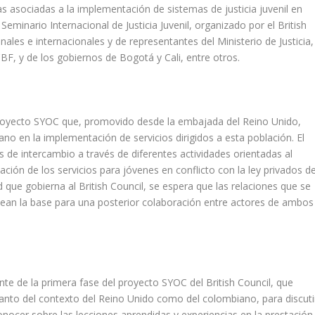
s asociadas a la implementación de sistemas de justicia juvenil en
 Seminario Internacional de Justicia Juvenil, organizado por el British
ales e internacionales y de representantes del Ministerio de Justicia,
CBF, y de los gobiernos de Bogotá y Cali, entre otros.
 proyecto SYOC que, promovido desde la embajada del Reino Unido,
no en la implementación de servicios dirigidos a esta población. El
 de intercambio a través de diferentes actividades orientadas al
ación de los servicios para jóvenes en conflicto con la ley privados d
d que gobierna al British Council, se espera que las relaciones que se
s sean la base para una posterior colaboración entre actores de ambos
te de la primera fase del proyecto SYOC del British Council, que
anto del contexto del Reino Unido como del colombiano, para discuti
onocer sobre las lecciones aprendidas y experiencias en la prestación