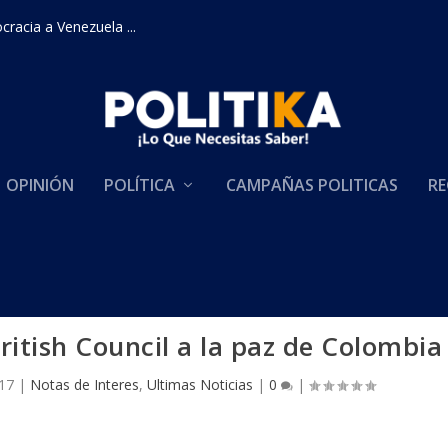
racia a Venezuela ...
OPINIÓN
POLÍTICA
CAMPAÑAS POLITICAS
RE
ritish Council a la paz de Colombia
17
|
Notas de Interes
,
Ultimas Noticias
|
0
|