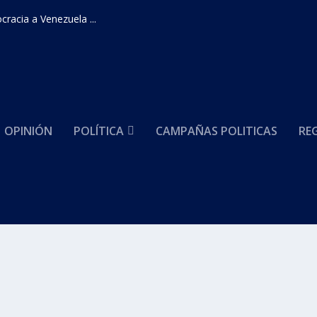
racia a Venezuela ...
OPINIÓN
POLÍTICA
CAMPAÑAS POLITICAS
RE
 2021
 GENERAL DEL CENTRO DE MEMORIA HISTÓRICA ES
«GESTIÓN Y LIDERAZGO»
|