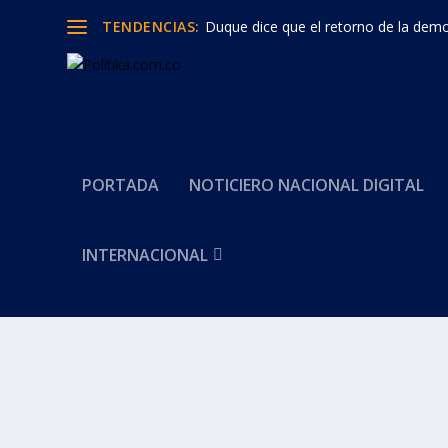
TENDENCIAS:
Duque dice que el retorno de la democ
PORTADA
NOTICIERO NACIONAL DIGITAL
INTERNACIONAL
Categoría:
Premios Polítika
RUBEN DARÍO ACEVEDO CARDONA DIRECTOR
PREMIADO CON EL PREMIO POLITIKA 2021 
por
Politika 2
|
Dic 2, 2021
|
Política
,
Premios Polítika 2021
|
0