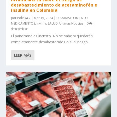
desabastecimiento de acetaminofén e
insulina en Colombia
por
Politika 2
|
Mar 15, 2024
|
DESABASTECIMIENTO
MEDICAMENTOS
,
Invima
,
SALUD
,
Ultimas Noticias
|
0
|
El panorama es incierto. No se sabe si quedarán
completamente desabastecidos o si el riesgo...
LEER MÁS