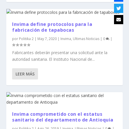
Invima define protocolos para la
fabricación de tapabocas
por
Politika 2
|
May 7, 2020
|
Invima
,
Ultimas Noticias
|
0
|
Fabricantes deberán presentar una solicitud ante la
autoridad sanitaria. El Instituto Nacional de...
LEER MÁS
Invima comprometido con el estatus
sanitario del departamento de Antioquia
por
Politika 2
|
Ago 26, 2019
|
Invima
,
Ultimas Noticias
|
0
|