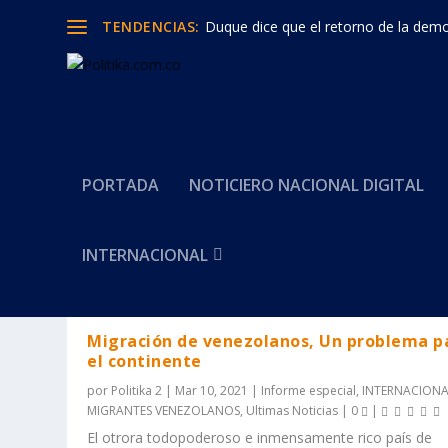
TENDENCIAS:
Duque dice que el retorno de la democ
PORTADA
NOTICIERO NACIONAL DIGITAL
Categoría:
Informe especial
INTERNACIONAL
Migración de venezolanos, Un problema p
el continente
por
Politika 2
|
Mar 10, 2021
|
Informe especial
,
INTERNACION
MIGRANTES VENEZOLANOS
,
Ultimas Noticias
|
0
|
El otrora todopoderoso e inmensamente rico país de