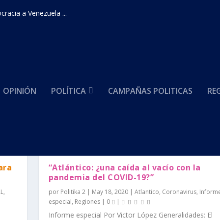
racia a Venezuela ...
OPINIÓN
POLÍTICA
CAMPAÑAS POLITICAS
RE
ara
“Atlántico: ¿una caída al vacío con la
pandemia del COVID-19?”
AL
,
por
Politika 2
|
May 18, 2020
|
Atlantico
,
Coronavirus
,
Inform
especial
,
Regiones
|
0
|
Informe especial Por Victor López Generalidades: El