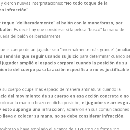
 y dieron nuevas interpretaciones:
“No todo toque de la
na infracción”
.
r toque “deliberadamente” el balón con la mano/brazo, por
 balón
. Es decir hay que considerar si la pelota “buscó” la mano de
queda del balón deliberadamente.
 que el cuerpo de un jugador sea “anormalmente más grande” (amplia
os tendrán que seguir usando su juicio
para determinar cuándo s
l jugador amplió el espacio corporal cuando la posición de su
nto del cuerpo para la acción específica o no es justificable
e su cuerpo ocupe más espacio de manera antinatural cuando la
cia del movimiento de su cuerpo en esa acción concreta o no
l colocar la mano o brazo en dicha posición,
el jugador se arriesga 
y esto suponga una infracción
”, aclararon en sus comunicaciones
o lleva a colocar su mano, no se debe considerar infracción.
no/brazo y haya ampliado el alcance de su cuerpo de forma “no