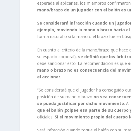
esperada al aplicarlas, los miembros confirmaron
mano/brazo de un jugador con el balón es u
Se considerará infracción cuando un jugado
ejemplo, moviendo la mano o brazo hacia el
forma natural o si la mano o el brazo fue en bús
En cuanto al criterio de la mano/brazo que hace
su espacio corporal),
se definió que los árbitr
debe sancionar esto. La recomendación es que
e
mano o brazo no es consecuencia del movimie
el accionar
.
“Se considerará que el jugador ha conseguido qu
posición de su mano o brazo
no sea consecuen
se pueda justificar por dicho movimiento
. A
que el balón golpee esa parte de su cuerpo 
oficiales.
Si el movimiento propio del cuerpo l
Será infracción cuando toque el balón con su ma