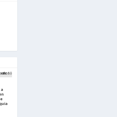
 a
en
ue
quia