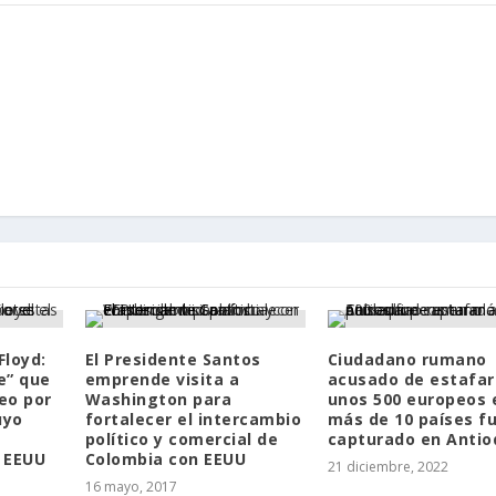
Floyd:
El Presidente Santos
Ciudadano rumano
e” que
emprende visita a
acusado de estafar
eo por
Washington para
unos 500 europeos 
uyo
fortalecer el intercambio
más de 10 países f
político y comercial de
capturado en Antio
 EEUU
Colombia con EEUU
21 diciembre, 2022
16 mayo, 2017