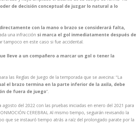
poder de decisión conceptual de juzgar lo natural a lo
o directamente con la mano o brazo se considerará falta,
ada una infracción
si marca el gol inmediatamente después de
r tampoco en este caso si fue accidental.
ue lleve a un compañero a marcar un gol o tener la
para las Reglas de Juego de la temporada que se avecina: “La
al el brazo termina en la parte inferior de la axila, debe
ión de fuera de juego
”.
a agosto del 2022 con las pruebas iniciadas en enero del 2021 para
E CONMOCIÓN CEREBRAL Al mismo tiempo, seguirán revisando la
o que se instauró tiempo atrás a raíz del prolongado parate por la