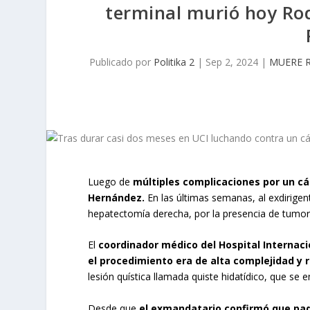
terminal murió hoy Rod
Publicado por
Politika 2
|
Sep 2, 2024
|
MUERE 
Luego de
múltiples complicaciones por un cá
Hernández.
En las últimas semanas, al exdirigen
hepatectomía derecha, por la presencia de tumor
El
coordinador médico del Hospital Internaci
el procedimiento era de alta complejidad y 
lesión quística llamada quiste hidatídico, que s
Desde que
el exmandatario confirmó que pad