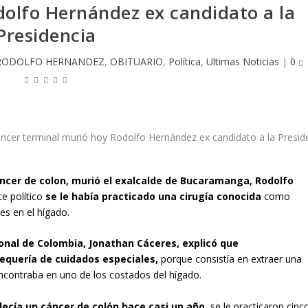
olfo Hernández ex candidato a la
Presidencia
RODOLFO HERNANDEZ
,
OBITUARIO
,
Política
,
Ultimas Noticias
|
0
ncer de colon, murió el exalcalde de Bucaramanga, Rodolfo
te político
se le había practicado una cirugía conocida
como
es en el hígado.
onal de Colombia, Jonathan Cáceres, explicó que
requería de cuidados especiales,
porque consistía en extraer una
e encontraba en uno de los costados del hígado.
ecía un cáncer de colón hace casi un año
, se le practicaron cinc