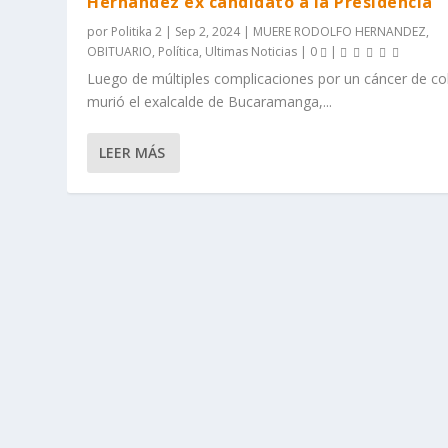
Hernández ex candidato a la Presidencia
por
Politika 2
|
Sep 2, 2024
|
MUERE RODOLFO HERNANDEZ
,
OBITUARIO
,
Política
,
Ultimas Noticias
|
0
|
Luego de múltiples complicaciones por un cáncer de co
murió el exalcalde de Bucaramanga,...
LEER MÁS