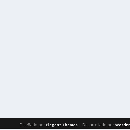
Diseñado por
| Desarrollado por
Elegant Themes
WordPr