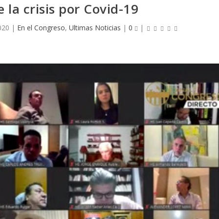
 la crisis por Covid-19
020
|
En el Congreso
,
Ultimas Noticias
|
0
|