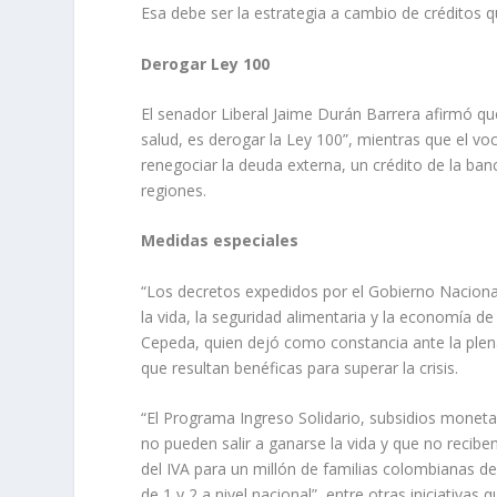
Esa debe ser la estrategia a cambio de créditos qu
Derogar Ley 100
El senador Liberal Jaime Durán Barrera afirmó q
salud, es derogar la Ley 100”, mientras que el vo
renegociar la deuda externa, un crédito de la banc
regiones.
Medidas especiales
“Los decretos expedidos por el Gobierno Nacional
la vida, la seguridad alimentaria y la economía d
Cepeda, quien dejó como constancia ante la plena
que resultan benéficas para superar la crisis.
“El Programa Ingreso Solidario, subsidios moneta
no pueden salir a ganarse la vida y que no recibe
del IVA para un millón de familias colombianas de 
de 1 y 2 a nivel nacional”, entre otras iniciativas