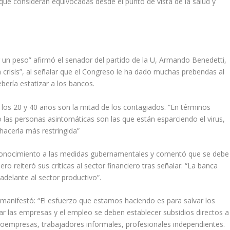
ue consideran equivocadas desde el punto de vista de la salud y
 un peso” afirmó el senador del partido de la U, Armando Benedetti,
a crisis”, al señalar que el Congreso le ha dado muchas prebendas al
ebería estatizar a los bancos.
los 20 y 40 años son la mitad de los contagiados. “En términos
o las personas asintomáticas son las que están esparciendo el virus,
hacerla más restringida”
econocimiento a las medidas gubernamentales y comentó que se debe
ero reiteró sus críticas al sector financiero tras señalar: “La banca
elante al sector productivo”.
 manifestó: “El esfuerzo que estamos haciendo es para salvar los
r las empresas y el empleo se deben establecer subsidios directos a
oempresas, trabajadores informales, profesionales independientes.