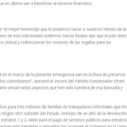
e en última van a beneficiar al sistema financiero.
ue “el mejor homenaje que le podemos hacer a nuestros héroes de la
cero de esa colectividad Guillermo García Realpe dijo que el país debe
a central y redireccionar los recursos de las regalías para las
 en el marco de la presente emergencia van en la línea de preservar
e los colombianos”, aseveró el vocero del Partido Conservador Efraín
ria virtual varios aspectos que han sido bandera de esa bancada y
rios para tres millones de familias de trabajadores informales que ho
n ningún otro subsidio del Estado. Anticipo de un año de la devolución
estratos 1 y 2. Alivio para el pago de servicios públicos para estratos
 que han sido banderas y respaldan las acciones el Gobierno en la crisis