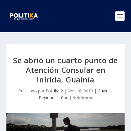
Se abrió un cuarto punto de
Atención Consular en
Inírida, Guainía
Publicado por
Politika 2
|
Nov 18, 2019
|
Guainía
,
Regiones
|
0
|