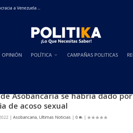
racia a Venezuela ...
OPINIÓN
POLÍTICA
CAMPAÑAS POLITICAS
RE
 de Asobancaria se habría dado por
a de acoso sexual
2022
|
Asobancaria
,
Ultimas Noticias
|
0
|