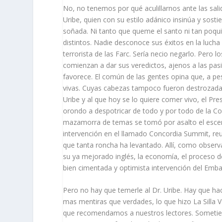
No, no tenemos por qué aculillarnos ante las sal
Uribe, quien con su estilo adánico insinúa y sost
soñada. Ni tanto que queme el santo ni tan poquit
distintos. Nadie desconoce sus éxitos en la lucha 
terrorista de las Farc. Sería necio negarlo. Pero l
comienzan a dar sus veredictos, ajenos a las pasi
favorece. El común de las gentes opina que, a pe
vivas. Cuyas cabezas tampoco fueron destrozadas 
Uribe y al que hoy se lo quiere comer vivo, el Pr
orondo a despotricar de todo y por todo de la Co
mazamorra de temas se tomó por asalto el escena
intervención en el llamado Concordia Summit, reun
que tanta roncha ha levantado. Allí, como observa
su ya mejorado inglés, la economía, el proceso de 
bien cimentada y optimista intervención del Emb
Pero no hay que temerle al Dr. Uribe. Hay que ha
mas mentiras que verdades, lo que hizo La Silla V
que recomendamos a nuestros lectores. Sometiero