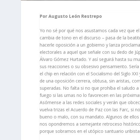
Por Augusto León Restrepo
Yo no sé por qué nos asustamos cada vez que el e
cambia de tono en el discurso – pasa de la beati
hacerle oposición a un gobierno y lanza proclama
electorales a aquel que señale con su dedo de Júp
Álvaro Gómez Hurtado. Y así seguirá hasta su mue
sus reacciones o su obsesivo pensamiento. Sería 
el chip en relación con el Socialismo del Siglo XX
de una oposición cerrera, obtusa, sin aristas, co
superadas. No falta si no que prohíba el saludo a
fuego si las urnas no lo favorecen en las próxima
Asómense a las redes sociales y verán que obceca
vuelva trizas el Acuerdo de Paz con las Farc, si n
bueno o malo, con su mandato. Algunos de ellos e
nos opondremos a semejante retroceso histórico
porque sobramos en el utópico santuario uribista