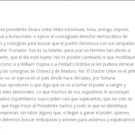
x presidente Álvaro Uribe Vélez estornuda, trina, arenga, expone,
tud a la iracundia- o ejerce el consagrado derecho democrático de
s y consignas para buscar que el pueblo favorezca con sus simpatías
iter Tronador. Ese es su talante, para usar un término tan afecto a
rte, que el día esté lejano. No es posible cambiarlo ni que modifiqu
como si a William Ospina o a Piedad Córdoba se les pudiera eliminar
I y las consignas de Chávez y de Maduro. No. El Doctor Uribe es el jef
mo no se ejercía en el país desde hace décadas, por fortuna
 sus opositores o que diga que se va a tomar el poder a sangre y
s lides electorales. Lo que muchos de sus seguidores le aconsejan.
dos copartidarios suyos piden casi que suplicantes, que no solo se
o que haga trizas al Presidente Santos y todo lo que se identifique,
xpresan, sin rubor alguno que, si llegan a ganar el poder, quienes
 debemos buscar embajadas y aviones para asilarnos y expatriarnos
.