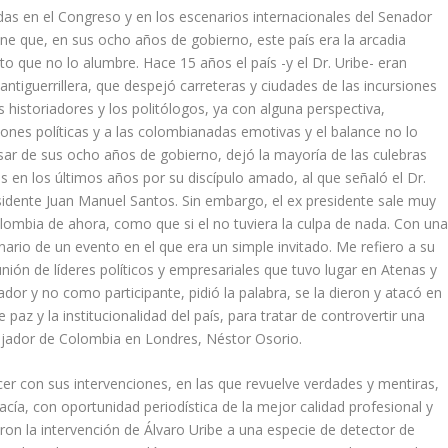
idas en el Congreso y en los escenarios internacionales del Senador
iene que, en sus ocho años de gobierno, este país era la arcadia
o que no lo alumbre. Hace 15 años el país -y el Dr. Uribe- eran
antiguerrillera, que despejó carreteras y ciudades de las incursiones
os historiadores y los politólogos, ya con alguna perspectiva,
ones políticas y a las colombianadas emotivas y el balance no lo
sar de sus ocho años de gobierno, dejó la mayoría de las culebras
en los últimos años por su discípulo amado, al que señaló el Dr.
esidente Juan Manuel Santos. Sin embargo, el ex presidente sale muy
lombia de ahora, como que si el no tuviera la culpa de nada. Con un
rio de un evento en el que era un simple invitado. Me refiero a su
ión de líderes políticos y empresariales que tuvo lugar en Atenas y
dor y no como participante, pidió la palabra, se la dieron y atacó en
paz y la institucionalidad del país, para tratar de controvertir una
ajador de Colombia en Londres, Néstor Osorio.
cer con sus intervenciones, en las que revuelve verdades y mentiras,
acía, con oportunidad periodística de la mejor calidad profesional y
n la intervención de Álvaro Uribe a una especie de detector de