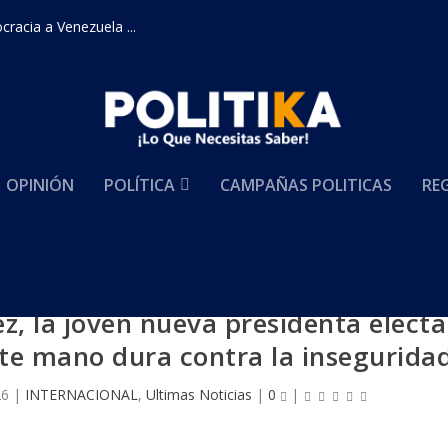
racia a Venezuela ...
OPINIÓN
POLÍTICA
CAMPAÑAS POLITICAS
RE
z, la joven nueva presidenta electa
te mano dura contra la insegurida
26
|
INTERNACIONAL
,
Ultimas Noticias
|
0
|