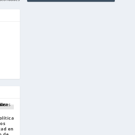
olítica
los
tad en
o de