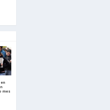
 en
en
o mes