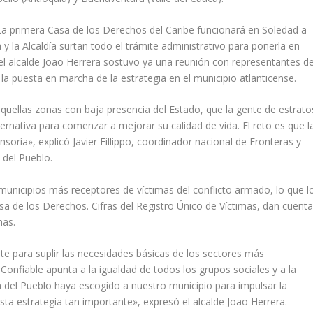
La primera Casa de los Derechos del Caribe funcionará en Soledad a
a y la Alcaldía surtan todo el trámite administrativo para ponerla en
 el alcalde Joao Herrera sostuvo ya una reunión con representantes d
la puesta en marcha de la estrategia en el municipio atlanticense.
aquellas zonas con baja presencia del Estado, que la gente de estrato
nativa para comenzar a mejorar su calidad de vida. El reto es que l
soría», explicó Javier Fillippo, coordinador nacional de Fronteras y
 del Pueblo.
municipios más receptores de víctimas del conflicto armado, lo que l
Casa de los Derechos. Cifras del Registro Único de Víctimas, dan cuent
mas.
 para suplir las necesidades básicas de los sectores más
Confiable apunta a la igualdad de todos los grupos sociales y a la
a del Pueblo haya escogido a nuestro municipio para impulsar la
a estrategia tan importante», expresó el alcalde Joao Herrera.