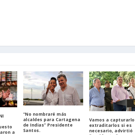
“No nombraré más
NI
alcaldes para Cartagena
Vamos a capturarlo
de Indias” Presidente
extraditarlos si es
uesto
Santos.
necesario, advirtió
caron a