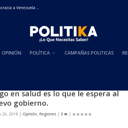
racia a Venezuela ...
OPINIÓN
POLÍTICA
CAMPAÑAS POLITICAS
RE
o en salud es lo que le espera al
evo gobierno.
n 26, 2018
|
Opinión
,
Regiones
|
0
|