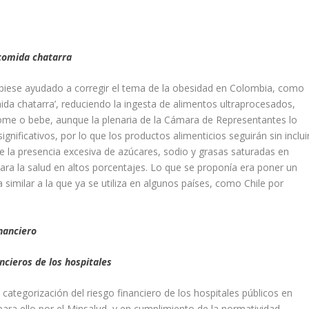
 comida chatarra
biese ayudado a corregir el tema de la obesidad en Colombia, como
ida chatarra’, reduciendo la ingesta de alimentos ultraprocesados,
ome o bebe, aunque la plenaria de la Cámara de Representantes lo
gnificativos, por lo que los productos alimenticios seguirán sin inclui
re la presencia excesiva de azúcares, sodio y grasas saturadas en
ara la salud en altos porcentajes. Lo que se proponía era poner un
 similar a la que ya se utiliza en algunos países, como Chile por
inanciero
ancieros de los hospitales
categorización del riesgo financiero de los hospitales públicos en
para ello por el Minsalud, y en cumplimiento de la normatividad