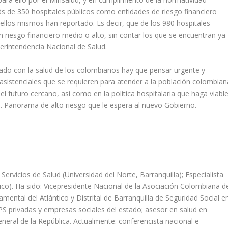
más de 350 hospitales públicos como entidades de riesgo financiero
ellos mismos han reportado. Es decir, que de los 980 hospitales
 riesgo financiero medio o alto, sin contar los que se encuentran ya
perintendencia Nacional de Salud.
stado con la salud de los colombianos hay que pensar urgente y
sistenciales que se requieren para atender a la población colombian
el futuro cercano, así como en la política hospitalaria que haga viabl
nes. Panorama de alto riesgo que le espera al nuevo Gobierno.
ervicios de Salud (Universidad del Norte, Barranquilla); Especialista
co). Ha sido: Vicepresidente Nacional de la Asociación Colombiana d
mental del Atlántico y Distrital de Barranquilla de Seguridad Social e
IPS privadas y empresas sociales del estado; asesor en salud en
General de la República. Actualmente: conferencista nacional e