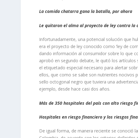
La comida chatarra gana la batalla, por ahora
Le quitaron el alma al proyecto de ley contra la
Infortunadamente, una potencial solución que hu
era el proyecto de ley conocido como ‘ley de com
dando información al consumidor sobre lo que c
aprobó en segundo debate, le quitó los artículos si
el etiquetado especial necesario para alertar sob
ellos, que como se sabe son nutrientes nocivos p
sello octogonal negro que tuviera una advertencia
ejemplo, desde hace casi dos años.
Más de 350 hospitales del país con alto riesgo f
Hospitales en riesgo financiero y los riesgos fin
De igual forma, de manera reciente se conoció la 
Colombia, de acuerdo con los criterios definidos 